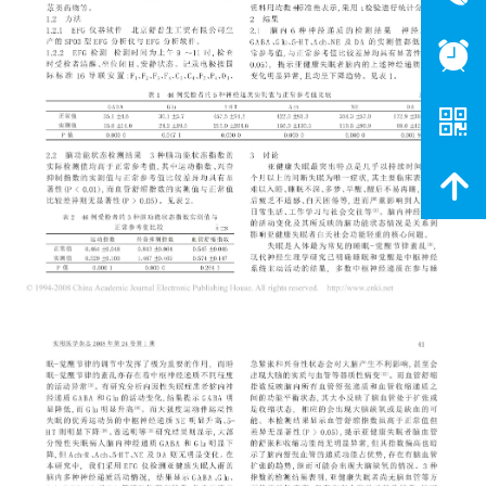
뀥
낃
녕