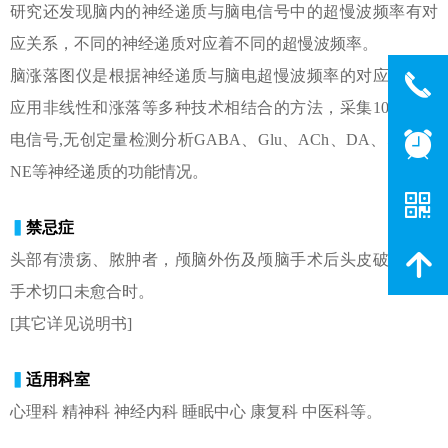
研究还发现脑内的神经递质与脑电信号中的超慢波频率有对
应关系，不同的神经递质对应着不同的超慢波频率。
脑涨落图仪是根据神经递质与脑电超慢波频率的对应关系，
끅
应用非线性和涨落等多种技术相结合的方法，采集10分钟脑
뀥
电信号,无创定量检测分析GABA、Glu、ACh、DA、5-HT、
NE等神经递质的功能情况。
낃
▍
禁忌症
녕
头部有溃疡、脓肿者，颅脑外伤及颅脑手术后头皮破裂伤或
手术切口未愈合时。
[其它详见说明书]
▍
适用科室
心理科 精神科 神经内科 睡眠中心 康复科 中医科等。